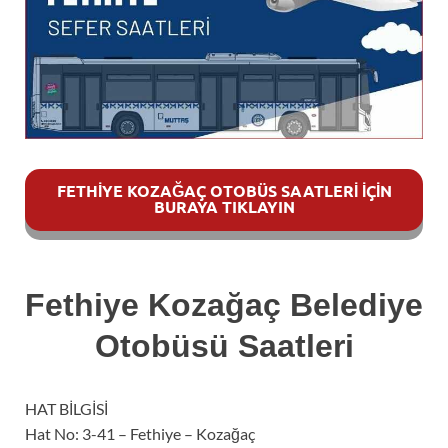
FETHIYE KOZAĞAÇ OTOBÜS SAATLERI İÇIN
BURAYA TIKLAYIN
Fethiye Kozağaç Belediye
Otobüsü Saatleri
HAT BİLGİSİ
Hat No: 3-41 – Fethiye – Kozağaç