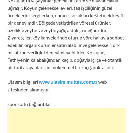
Kozağaç’ta yaşayanlar genellikle tarım ve hayvancılıkla
uğraşır. Köyün geleneksel evleri, taş işçiliğinin güzel
örneklerini sergilerken, daracık sokakları keşfetmek keyifli
bir deneyimdir. Bölgede yetiştirilen yöresel ürünler,
özellikle zeytin ve zeytinyağı, oldukça meşhurdur.
Ziyaretçiler, köy kahvelerinde oturup yöre halkıyla sohbet
edebilir, organik ürünler satın alabilir ve geleneksel Türk
misafirperverliğini deneyimleyebilirler. Kozağaç,
Fethiye’nin kalabalığından kaçıp, doğayla iç içe ve otantik
bir tatil arayanlar için mükemmel bir kaçış noktasıdır.
Ulaşım bilgileri
web
www.ulasim.muttas.com.tr
sitesinden alınmıştır.
sponsorlu bağlantılar