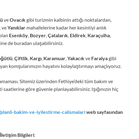
nü
ve
Ovacık
gibi turizmin kalbinin attığı noktalardan,
k
ve
Yanıklar
mahallelerine kadar her kesintiyi anlık
 olan
Esenköy
,
Bozyer
,
Çatalarık
,
Eldirek
,
Karaçulha
,
ine de buradan ulaşabilirsiniz.
ğütlü
,
Çiftlik
,
Kargı
,
Karamuar
,
Yakacık
ve
Faralya
gibi
ayan komşularımızın hayatını kolaylaştırmayı amaçlıyoruz.
kalamaması. Sitemiz üzerinden Fethiye’deki tüm bakım ve
ti saatlerine göre güvenle planlayabilirsiniz. Işığınızın hiç
planli-bakim-ve-iyilestirme-calismalari
web sayfasından
letişim Bilgileri
: