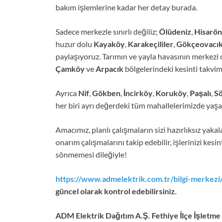
bakım işlemlerine kadar her detay burada.
Sadece merkezle sınırlı değiliz;
Ölüdeniz
,
Hisarö
huzur dolu
Kayaköy
,
Karakeçililer
,
Gökçeovacı
paylaşıyoruz. Tarımın ve yayla havasının merkezi
Çamköy
ve
Arpacık
bölgelerindeki kesinti takvim
Ayrıca
Nif
,
Gökben
,
İncirköy
,
Koruköy
,
Paşalı
,
Sö
her biri ayrı değerdeki tüm mahallelerimizde yaş
Amacımız, planlı çalışmaların sizi hazırlıksız ya
onarım çalışmalarını takip edebilir, işlerinizi kesin
sönmemesi dileğiyle!
https://www.admelektrik.com.tr/bilgi-merkezi/
güncel olarak kontrol edebilirsiniz.
ADM Elektrik Dağıtım A.Ş. Fethiye İlçe İşletme İ