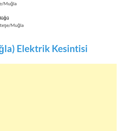
ye/Muğla
lüğü
enteşe/Muğla
a) Elektrik Kesintisi