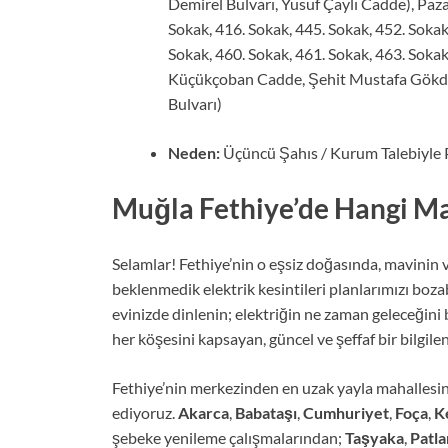
Demirel Bulvarı, Yusuf Çaylı Cadde), Paza
Sokak, 416. Sokak, 445. Sokak, 452. Sokak
Sokak, 460. Sokak, 461. Sokak, 463. Soka
Küçükçoban Cadde, Şehit Mustafa Gökda
Bulvarı)
Neden:
Üçüncü Şahıs / Kurum Talebiyle 
Muğla Fethiye’de Hangi Mah
Selamlar! Fethiye’nin o eşsiz doğasında, mavinin 
beklenmedik elektrik kesintileri planlarımızı bozab
evinizde dinlenin; elektriğin ne zaman geleceğini 
her köşesini kapsayan, güncel ve şeffaf bir bilgil
Fethiye’nin merkezinden en uzak yayla mahallesin
ediyoruz.
Akarca
,
Babataşı
,
Cumhuriyet
,
Foça
,
K
şebeke yenileme çalışmalarından;
Taşyaka
,
Patla