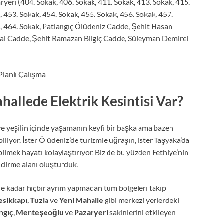
ryeri (404. Sokak, 406. Sokak, 411. Sokak, 413. Sokak, 415.
, 453. Sokak, 454. Sokak, 455. Sokak, 456. Sokak, 457.
k, 464. Sokak, Patlangıç Ölüdeniz Cadde, Şehit Hasan
l Cadde, Şehit Ramazan Bilgiç Cadde, Süleyman Demirel
Planlı Çalışma
allede Elektrik Kesintisi Var?
ve yeşilin içinde yaşamanın keyfi bir başka ama bazen
iliyor. İster Ölüdeniz’de turizmle uğraşın, ister Taşyaka’da
bilmek hayatı kolaylaştırıyor. Biz de bu yüzden Fethiye’nin
endirme alanı oluşturduk.
e kadar hiçbir ayrım yapmadan tüm bölgeleri takip
esikkapı
,
Tuzla
ve
Yeni Mahalle
gibi merkezi yerlerdeki
ngıç
,
Menteşeoğlu
ve
Pazaryeri
sakinlerini etkileyen