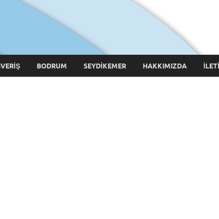
ede Bugün
ŞVERIŞ
BODRUM
SEYDIKEMER
HAKKIMIZDA
İLET