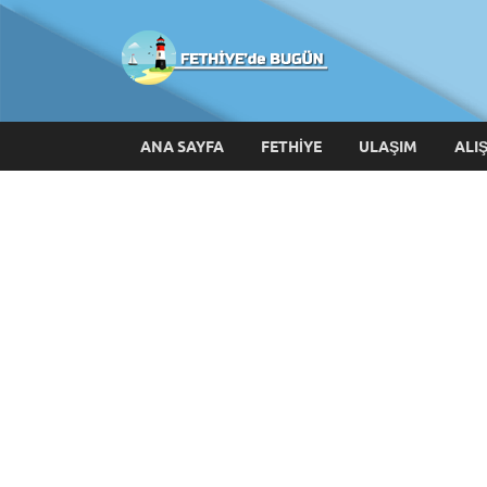
Fethiy
ANA SAYFA
FETHIYE
ULAŞIM
ALI