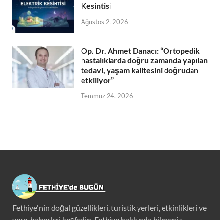
Kesintisi
Ağustos 2, 2026
Op. Dr. Ahmet Danacı: “Ortopedik
hastalıklarda doğru zamanda yapılan
tedavi, yaşam kalitesini doğrudan
etkiliyor”
Temmuz 24, 2026
Fethiye'nin doğal güzellikleri, turistik yerleri, etkinlikleri ve
yerel haberleri keşfedin. Fethiye hakkında bilmeniz