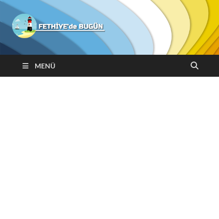
Fethiyede
Bugün
MENÜ