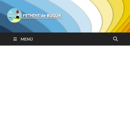
Fethiyede
Bugün
MENÜ