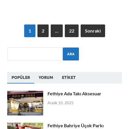
1
2
…
22
Sonraki
ARA
POPÜLER
YORUM
ETIKET
Fethiye Ada Takı Aksesuar
Aralık 10, 2025
Fethiye Bahriye Üçok Parkı