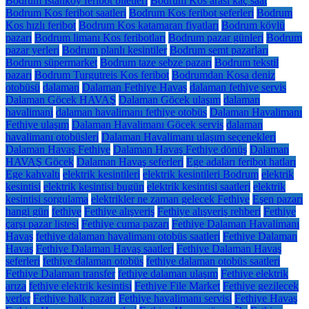
Bodrum İstanköy feribot biletleri
Bodrum Kos arası kaç saat
Bodrum Kos feribot saatleri
Bodrum Kos feribot seferleri
Bodrum
Kos hızlı feribot
Bodrum Kos katamaran fiyatları
Bodrum köylü
pazarı
Bodrum limanı Kos feribotları
Bodrum pazar günleri
Bodrum
pazar yerleri
Bodrum planlı kesintiler
Bodrum semt pazarları
Bodrum süpermarket
Bodrum taze sebze pazarı
Bodrum tekstil
pazarı
Bodrum Turgutreis Kos feribot
Bodrumdan Kosa deniz
otobüsü
dalaman
Dalaman Fethiye Havaş
dalaman fethiye servis
Dalaman Göcek HAVAŞ
Dalaman Göcek ulaşım
dalaman
havalimani
dalaman havalimanı fethiye otobüs
Dalaman Havalimanı
Fethiye ulaşım
Dalaman Havalimanı Göcek servis
dalaman
havalimanı otobüsleri
Dalaman Havalimanı ulaşım seçenekleri
Dalaman Havaş Fethiye
Dalaman Havaş Fethiye dönüş
Dalaman
HAVAŞ Göcek
Dalaman Havaş seferleri
Ege adaları feribot hatları
Ege kahvaltı
elektrik kesintileri
elektrik kesintileri Bodrum
elektrik
kesintisi
elektrik kesintisi bugün
elektrik kesintisi saatleri
elektrik
kesintisi sorgulama
elektrikler ne zaman gelecek Fethiye
Eşen pazarı
hangi gün
fethiye
Fethiye alışveriş
Fethiye alışveriş rehberi
Fethiye
çarşı pazar listesi
Fethiye cuma pazarı
Fethiye Dalaman Havalimanı
Havaş
fethiye dalaman havalimanı otobüs saatleri
Fethiye Dalaman
Havaş
Fethiye Dalaman Havaş saatleri
Fethiye Dalaman Havaş
seferleri
fethiye dalaman otobüs
fethiye dalaman otobüs saatleri
Fethiye Dalaman transfer
fethiye dalaman ulaşım
Fethiye elektrik
arıza
fethiye elektrik kesintisi
Fethiye File Market
Fethiye gezilecek
yerler
Fethiye halk pazarı
Fethiye havalimanı servisi
Fethiye Havaş