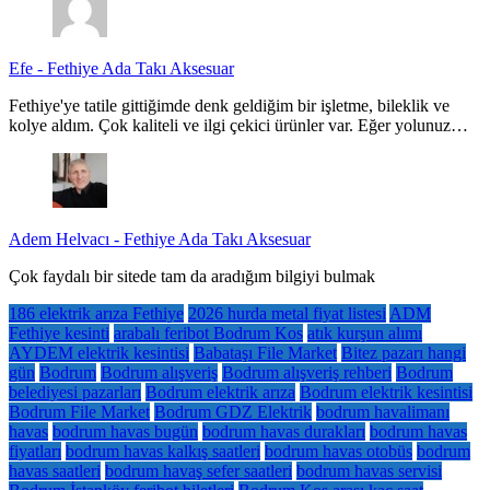
Efe
-
Fethiye Ada Takı Aksesuar
Fethiye'ye tatile gittiğimde denk geldiğim bir işletme, bileklik ve
kolye aldım. Çok kaliteli ve ilgi çekici ürünler var. Eğer yolunuz…
Adem Helvacı
-
Fethiye Ada Takı Aksesuar
Çok faydalı bir sitede tam da aradığım bilgiyi bulmak
186 elektrik arıza Fethiye
2026 hurda metal fiyat listesi
ADM
Fethiye kesinti
arabalı feribot Bodrum Kos
atık kurşun alımı
AYDEM elektrik kesintisi
Babataşı File Market
Bitez pazarı hangi
gün
Bodrum
Bodrum alışveriş
Bodrum alışveriş rehberi
Bodrum
belediyesi pazarları
Bodrum elektrik arıza
Bodrum elektrik kesintisi
Bodrum File Market
Bodrum GDZ Elektrik
bodrum havalimanı
havas
bodrum havas bugün
bodrum havas durakları
bodrum havas
fiyatları
bodrum havas kalkış saatleri
bodrum havas otobüs
bodrum
havas saatleri
bodrum havaş sefer saatleri
bodrum havas servisi