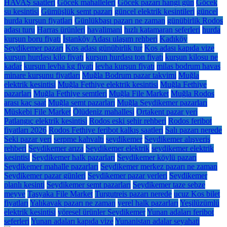
HAVAŞ saatleri
Göcek mahalleleri
Göcek pazarı hangi gün
Göcek
su kesintisi
Gümüşlük semt pazarı
güncel elektrik kesintileri
güncel
hurda kurşun fiyatları
Günlükbaşı pazarı ne zaman
günübirlik Rodos
adası turu
Harras ürünleri
havalimani
hızlı katamaran seferleri
hurda
kurşun boru fiyatı
İstanköy Adası ulaşım rehberi
Kadıköy
Seydikemer pazarı
Kos adası günübirlik tur
Kos adası kapıda vize
kurşun hurdası kilo fiyatı
kurşun hurdası ton fiyatı
kurşun kilosu ne
kadar
kurşun levha kg fiyatı
levha kurşun fiyatı
milas bodrum havas
minare kurşunu fiyatları
Muğla Bodrum pazar takvimi
Muğla
elektrik kesintisi
Muğla Fethiye elektrik kesintisi
Muğla Fethiye
pazarları
Muğla Fethiye semtleri
Muğla File Market
Muğla Rodos
arası kaç saat
Muğla semt pazarları
Muğla Seydikemer pazarları
Müskebi File Market
Ölüdeniz mahallesi
Ortakent pazar yeri
Patlangıç elektrik kesintisi
Rodos eski şehir rehberi
Rodos feribot
fiyatları 2026
Rodos Fethiye feribot kalkış saatleri
Salı pazarı nerede
Seki pazar yeri
serpme kahvaltı
seydikemer
Seydikemer alışveriş
rehberi
Seydikemer arıza
Seydikemer elektrik
seydikemer elektrik
kesintisi
Seydikemer halk pazarları
Seydikemer köylü pazarı
Seydikemer mahalle pazarları
Seydikemer merkez pazarı ne zaman
Seydikemer pazar günleri
Seydikemer pazar yerleri
Seydikemer
planlı kesinti
Seydikemer semt pazarları
Seydikemer taze sebze
meyve
Taşyaka File Market
Turgutreis pazarı nerede
ucuz Kos bilet
fiyatları
Yalıkavak pazarı ne zaman
yerel halk pazarları
Yeşilüzümlü
elektrik kesintisi
yöresel ürünler Seydikemer
Yunan adaları feribot
seferleri
Yunan adaları kapıda vize
Yunanistan adalar seyahati