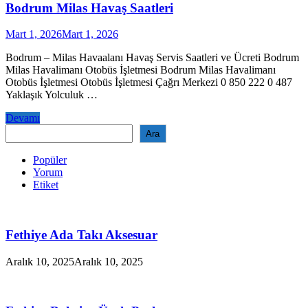
Bodrum Milas Havaş Saatleri
Mart 1, 2026
Mart 1, 2026
Bodrum – Milas Havaalanı Havaş Servis Saatleri ve Ücreti Bodrum
Milas Havalimanı Otobüs İşletmesi Bodrum Milas Havalimanı
Otobüs İşletmesi Otobüs İşletmesi Çağrı Merkezi 0 850 222 0 487
Yaklaşık Yolculuk …
Bodrum
Devamı
Milas
Ara
Ara
Havaş
Saatleri
Popüler
Yorum
Etiket
Fethiye Ada Takı Aksesuar
Aralık 10, 2025
Aralık 10, 2025