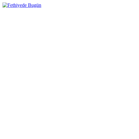
Skip
to
Fethiyede Bugün
content