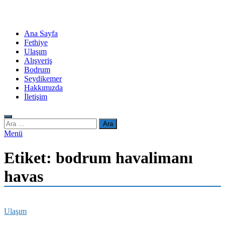
Ana Sayfa
Fethiye
Ulaşım
Alışveriş
Bodrum
Seydikemer
Hakkımızda
İletişim
Arama:
Menü
Etiket:
bodrum havalimanı
havas
Ulaşım