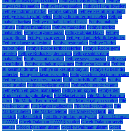
Fethiye Havaş çalışma saatleri
Fethiye Havaş güzergâhı
Fethiye
Havaş kalkış saatleri
Fethiye Havaş saatleri
Fethiye Havaş ücretleri
Fethiye indirimli market
Fethiye kahvaltı
Fethiye kesinti sorgulama
Fethiye kiralık ev bölgeleri
Fethiye limanı feribot iskelesi
Fethiye
mahalle haritası
Fethiye mahalle isimleri listesi
Fethiye mahalle
nüfusu
Fethiye mahalleleri
Fethiye marketleri
Fethiye merkez
mahalleleri
Fethiye organik pazar
Fethiye otogar Havaş
Fethiye
pazar günleri
Fethiye pazar yerleri
Fethiye planlı elektrik kesintileri
Fethiye plansız su kesintisi
Fethiye restoranları
Fethiye Rodos
feribot bileti
Fethiye Rodos feribot seferleri
Fethiye Rodos gemi
seferleri
Fethiye Rodos kaç deniz mili
Fethiye satılık daire
mahalleleri
Fethiye semt pazarları
Fethiye sosyete pazarı
Fethiye su
arıza bilgisi
Fethiye su bakım çalışması
Fethiye su kesintisi
Fethiye
su kesintisi durumu
Fethiye su kesintisi duyuru
Fethiye su kesintisi
haberleri
Fethiye su kesintisi saatleri
Fethiye su kesintisi tahmini süre
Fethiye taze sebze meyve pazarı
Fethiye turistik bölgeler
Fethiye
yerel ürünler
Fethiye yerleşim yerleri
Fethiye'de nerede yaşanır
Fethiye'nin en güzel mahalleleri
Fethiye'nin köyleri
Fethiye’den
Rodos’a deniz yolu ulaşımı
File Market adres
File Market Bodrum
adres
File Market Bodrum şubeleri
File Market çalışma saatleri
File
Market konum
File Market mağazaları
File Market Ortakent
File
Market şubeleri
File Market telefon
File Market yol tarifi
gdz
elektrik
gediz elektrik
geri dönüşüm kurşun fiyatları
Göcek Dalaman
HAVAŞ
Göcek Dalaman HAVAŞ saatleri
Göcek Dalaman servis
saatleri
Göcek Dalaman ulaşım
Göcek havalimanı ulaşım
Göcek