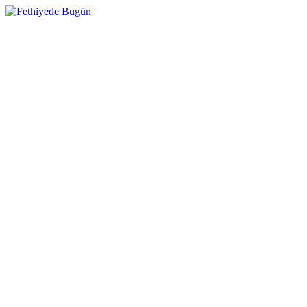
Skip
to
Fethiyede Bugün
content