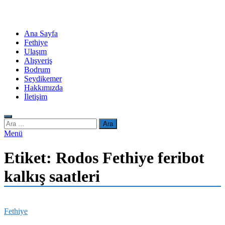
Ana Sayfa
Fethiye
Ulaşım
Alışveriş
Bodrum
Seydikemer
Hakkımızda
İletişim
Arama:
Menü
Etiket:
Rodos Fethiye feribot
kalkış saatleri
Fethiye