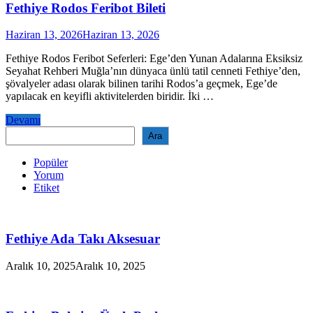
Fethiye Rodos Feribot Bileti
Haziran 13, 2026
Haziran 13, 2026
Fethiye Rodos Feribot Seferleri: Ege’den Yunan Adalarına Eksiksiz
Seyahat Rehberi Muğla’nın dünyaca ünlü tatil cenneti Fethiye’den,
şövalyeler adası olarak bilinen tarihi Rodos’a geçmek, Ege’de
yapılacak en keyifli aktivitelerden biridir. İki …
Fethiye
Devamı
Rodos
Ara
Ara
Feribot
Bileti
Popüler
Yorum
Etiket
Fethiye Ada Takı Aksesuar
Aralık 10, 2025
Aralık 10, 2025