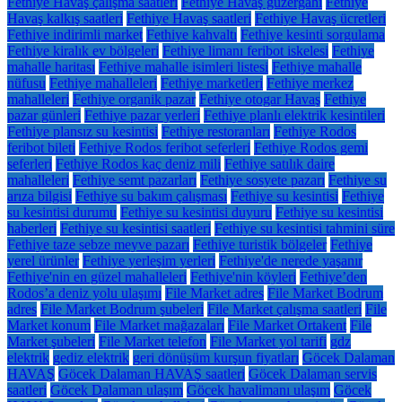
Fethiye Havaş çalışma saatleri
Fethiye Havaş güzergâhı
Fethiye
Havaş kalkış saatleri
Fethiye Havaş saatleri
Fethiye Havaş ücretleri
Fethiye indirimli market
Fethiye kahvaltı
Fethiye kesinti sorgulama
Fethiye kiralık ev bölgeleri
Fethiye limanı feribot iskelesi
Fethiye
mahalle haritası
Fethiye mahalle isimleri listesi
Fethiye mahalle
nüfusu
Fethiye mahalleleri
Fethiye marketleri
Fethiye merkez
mahalleleri
Fethiye organik pazar
Fethiye otogar Havaş
Fethiye
pazar günleri
Fethiye pazar yerleri
Fethiye planlı elektrik kesintileri
Fethiye plansız su kesintisi
Fethiye restoranları
Fethiye Rodos
feribot bileti
Fethiye Rodos feribot seferleri
Fethiye Rodos gemi
seferleri
Fethiye Rodos kaç deniz mili
Fethiye satılık daire
mahalleleri
Fethiye semt pazarları
Fethiye sosyete pazarı
Fethiye su
arıza bilgisi
Fethiye su bakım çalışması
Fethiye su kesintisi
Fethiye
su kesintisi durumu
Fethiye su kesintisi duyuru
Fethiye su kesintisi
haberleri
Fethiye su kesintisi saatleri
Fethiye su kesintisi tahmini süre
Fethiye taze sebze meyve pazarı
Fethiye turistik bölgeler
Fethiye
yerel ürünler
Fethiye yerleşim yerleri
Fethiye'de nerede yaşanır
Fethiye'nin en güzel mahalleleri
Fethiye'nin köyleri
Fethiye’den
Rodos’a deniz yolu ulaşımı
File Market adres
File Market Bodrum
adres
File Market Bodrum şubeleri
File Market çalışma saatleri
File
Market konum
File Market mağazaları
File Market Ortakent
File
Market şubeleri
File Market telefon
File Market yol tarifi
gdz
elektrik
gediz elektrik
geri dönüşüm kurşun fiyatları
Göcek Dalaman
HAVAŞ
Göcek Dalaman HAVAŞ saatleri
Göcek Dalaman servis
saatleri
Göcek Dalaman ulaşım
Göcek havalimanı ulaşım
Göcek