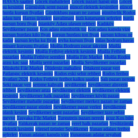
HAVAŞ saatleri
Göcek mahalleleri
Göcek pazarı hangi gün
Göcek
su kesintisi
Gümüşlük semt pazarı
güncel elektrik kesintileri
güncel
hurda kurşun fiyatları
Günlükbaşı pazarı ne zaman
günübirlik Rodos
adası turu
Harras ürünleri
havalimani
hızlı katamaran seferleri
hurda
kurşun boru fiyatı
İstanköy Adası ulaşım rehberi
Kadıköy
Seydikemer pazarı
Kos adası günübirlik tur
Kos adası kapıda vize
kurşun hurdası kilo fiyatı
kurşun hurdası ton fiyatı
kurşun kilosu ne
kadar
kurşun levha kg fiyatı
levha kurşun fiyatı
milas bodrum havas
minare kurşunu fiyatları
Muğla Bodrum pazar takvimi
Muğla
elektrik kesintisi
Muğla Fethiye elektrik kesintisi
Muğla Fethiye
pazarları
Muğla Fethiye semtleri
Muğla File Market
Muğla Rodos
arası kaç saat
Muğla semt pazarları
Muğla Seydikemer pazarları
Müskebi File Market
Ölüdeniz mahallesi
Ortakent pazar yeri
Patlangıç elektrik kesintisi
Rodos eski şehir rehberi
Rodos feribot
fiyatları 2026
Rodos Fethiye feribot kalkış saatleri
Salı pazarı nerede
Seki pazar yeri
serpme kahvaltı
seydikemer
Seydikemer alışveriş
rehberi
Seydikemer arıza
Seydikemer elektrik
seydikemer elektrik
kesintisi
Seydikemer halk pazarları
Seydikemer köylü pazarı
Seydikemer mahalle pazarları
Seydikemer merkez pazarı ne zaman
Seydikemer pazar günleri
Seydikemer pazar yerleri
Seydikemer
planlı kesinti
Seydikemer semt pazarları
Seydikemer taze sebze
meyve
Taşyaka File Market
Turgutreis pazarı nerede
ucuz Kos bilet
fiyatları
Yalıkavak pazarı ne zaman
yerel halk pazarları
Yeşilüzümlü
elektrik kesintisi
yöresel ürünler Seydikemer
Yunan adaları feribot
seferleri
Yunan adaları kapıda vize
Yunanistan adalar seyahati