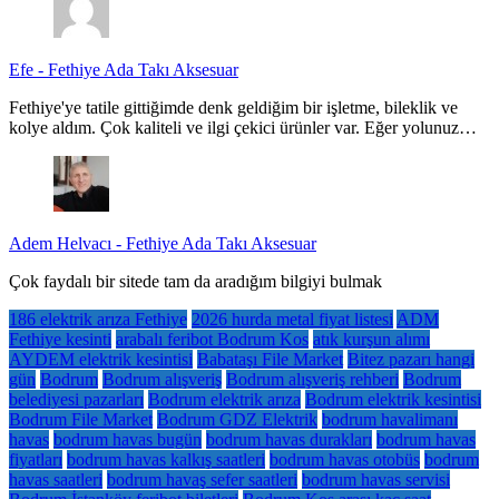
Efe
-
Fethiye Ada Takı Aksesuar
Fethiye'ye tatile gittiğimde denk geldiğim bir işletme, bileklik ve
kolye aldım. Çok kaliteli ve ilgi çekici ürünler var. Eğer yolunuz…
Adem Helvacı
-
Fethiye Ada Takı Aksesuar
Çok faydalı bir sitede tam da aradığım bilgiyi bulmak
186 elektrik arıza Fethiye
2026 hurda metal fiyat listesi
ADM
Fethiye kesinti
arabalı feribot Bodrum Kos
atık kurşun alımı
AYDEM elektrik kesintisi
Babataşı File Market
Bitez pazarı hangi
gün
Bodrum
Bodrum alışveriş
Bodrum alışveriş rehberi
Bodrum
belediyesi pazarları
Bodrum elektrik arıza
Bodrum elektrik kesintisi
Bodrum File Market
Bodrum GDZ Elektrik
bodrum havalimanı
havas
bodrum havas bugün
bodrum havas durakları
bodrum havas
fiyatları
bodrum havas kalkış saatleri
bodrum havas otobüs
bodrum
havas saatleri
bodrum havaş sefer saatleri
bodrum havas servisi