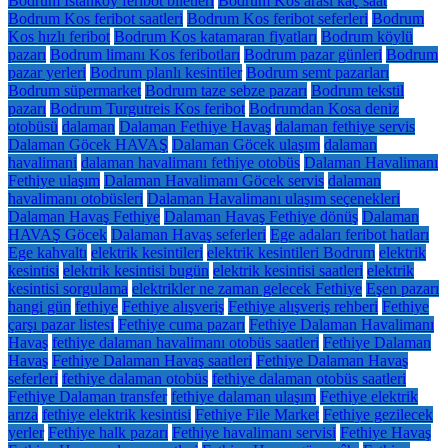
Bodrum İstanköy feribot biletleri
Bodrum Kos arası kaç saat
Bodrum Kos feribot saatleri
Bodrum Kos feribot seferleri
Bodrum
Kos hızlı feribot
Bodrum Kos katamaran fiyatları
Bodrum köylü
pazarı
Bodrum limanı Kos feribotları
Bodrum pazar günleri
Bodrum
pazar yerleri
Bodrum planlı kesintiler
Bodrum semt pazarları
Bodrum süpermarket
Bodrum taze sebze pazarı
Bodrum tekstil
pazarı
Bodrum Turgutreis Kos feribot
Bodrumdan Kosa deniz
otobüsü
dalaman
Dalaman Fethiye Havaş
dalaman fethiye servis
Dalaman Göcek HAVAŞ
Dalaman Göcek ulaşım
dalaman
havalimani
dalaman havalimanı fethiye otobüs
Dalaman Havalimanı
Fethiye ulaşım
Dalaman Havalimanı Göcek servis
dalaman
havalimanı otobüsleri
Dalaman Havalimanı ulaşım seçenekleri
Dalaman Havaş Fethiye
Dalaman Havaş Fethiye dönüş
Dalaman
HAVAŞ Göcek
Dalaman Havaş seferleri
Ege adaları feribot hatları
Ege kahvaltı
elektrik kesintileri
elektrik kesintileri Bodrum
elektrik
kesintisi
elektrik kesintisi bugün
elektrik kesintisi saatleri
elektrik
kesintisi sorgulama
elektrikler ne zaman gelecek Fethiye
Eşen pazarı
hangi gün
fethiye
Fethiye alışveriş
Fethiye alışveriş rehberi
Fethiye
çarşı pazar listesi
Fethiye cuma pazarı
Fethiye Dalaman Havalimanı
Havaş
fethiye dalaman havalimanı otobüs saatleri
Fethiye Dalaman
Havaş
Fethiye Dalaman Havaş saatleri
Fethiye Dalaman Havaş
seferleri
fethiye dalaman otobüs
fethiye dalaman otobüs saatleri
Fethiye Dalaman transfer
fethiye dalaman ulaşım
Fethiye elektrik
arıza
fethiye elektrik kesintisi
Fethiye File Market
Fethiye gezilecek
yerler
Fethiye halk pazarı
Fethiye havalimanı servisi
Fethiye Havaş